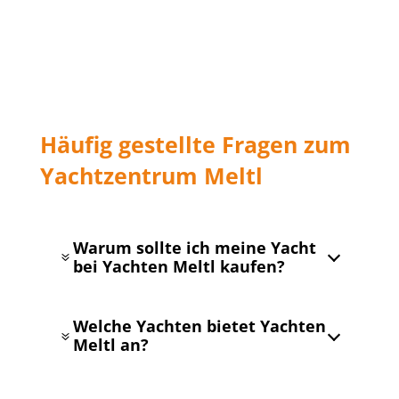
Häufig gestellte Fragen zum
Yachtzentrum Meltl
Warum sollte ich meine Yacht
7
bei Yachten Meltl kaufen?
Seit über 50 Jahren begleitet Yachten Meltl
Welche Yachten bietet Yachten
Kunden beim Kauf hochwertiger
7
Meltl an?
Segelyachten, Motoryachten und
Katamarane. Als autorisierter Händler
renommierter Werften erhalten Sie eine
Yachten Meltl bietet eine große Auswahl an