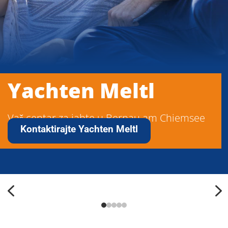
Yachten Meltl
Vaš centar za jahte u Bernau am Chiemsee
Kontaktirajte Yachten Meltl
4