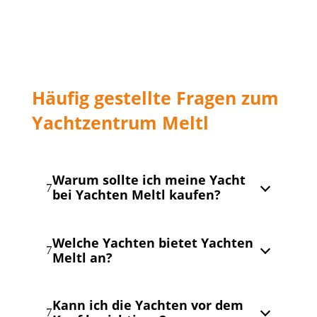
Häufig gestellte Fragen zum
Yachtzentrum Meltl
Warum sollte ich meine Yacht
7
bei Yachten Meltl kaufen?
Seit über 50 Jahren begleitet Yachten Meltl
Welche Yachten bietet Yachten
Kunden beim Kauf hochwertiger
7
Meltl an?
Segelyachten, Motoryachten und Katamarane.
Als autorisierter Händler renommierter
Werften erhalten Sie eine persönliche
Yachten Meltl bietet eine große Auswahl an
Kann ich die Yachten vor dem
Beratung, individuelle Yachtkonfiguration
Segelyachten, Motoryachten und
7