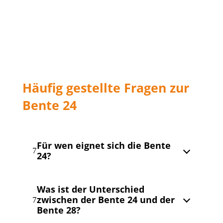
Häufig gestellte Fragen zur
Bente 24
Für wen eignet sich die Bente
7
24?
Die Bente 24 ist ideal für Segler, die einen
Was ist der Unterschied
modernen Daysailer mit sportlichen
zwischen der Bente 24 und der
Segeleigenschaften und überraschend viel
7
Bente 28?
Komfort suchen. Sie eignet sich sowohl für
Einsteiger als auch für erfahrene Segler, die